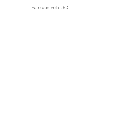
Faro con vela LED
3 Velas LED en vaso de cristal