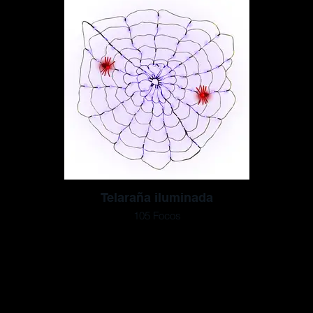
Telaraña iluminada
105 Focos