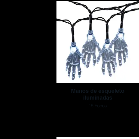
Manos de esqueleto
iluminadas
15 Focos