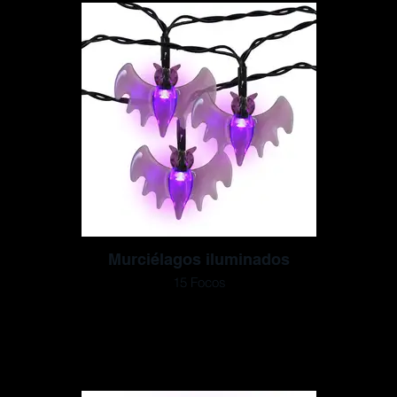
Murciélagos iluminados
15 Focos