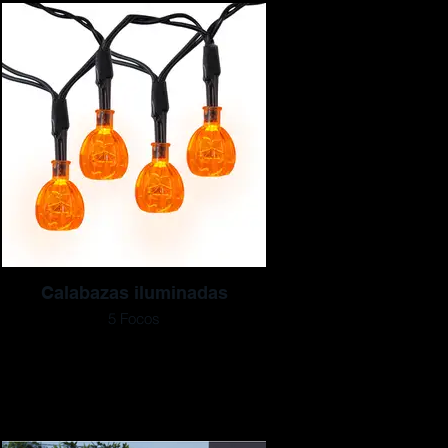
Calabazas iluminadas
5 Focos