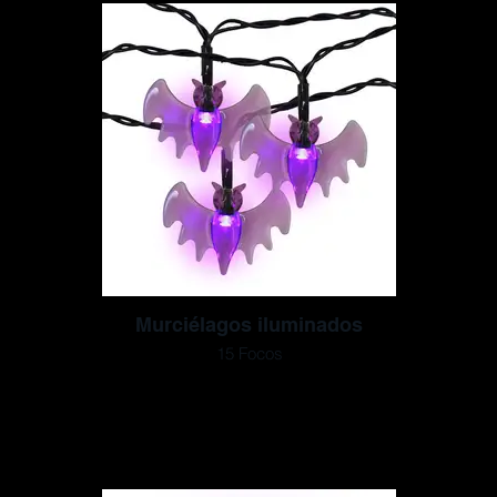
Murciélagos iluminados
15 Focos