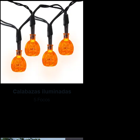
Calabazas iluminadas
5 Focos