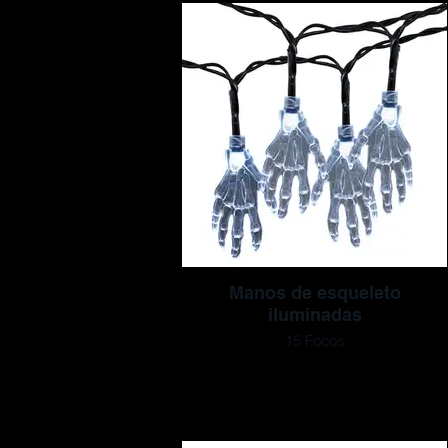
Manos de esqueleto
iluminadas
15 Focos