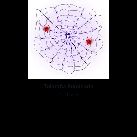
Telaraña iluminada
105 Focos