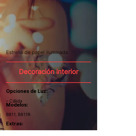
Estrella de papel iluminada
Decoración interior
Opciones de Luz:
- Cálida
Modelos:
B811, B811R
Extras: