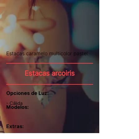
Estacas caramelo multicolor pastel
Estacas arcoiris
Opciones de Luz:
- Cálida
Modelos:
Extras: