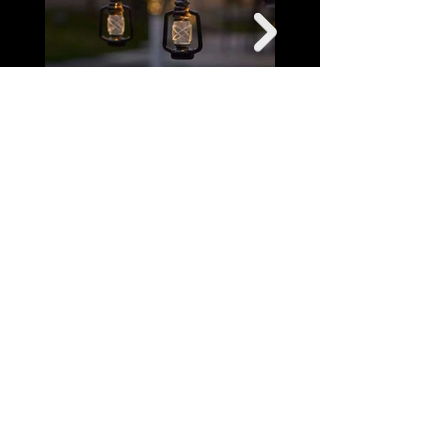
hola@lumina.me
Lúmina
+52 55 8942 7222
Nuestra oficina
© Lúmina | Aviso de privacidad