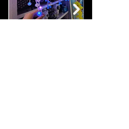
hola@lumina.me
Lúmina
+52 55 8942 7222
Nuestra oficina
© Lúmina | Aviso de privacidad