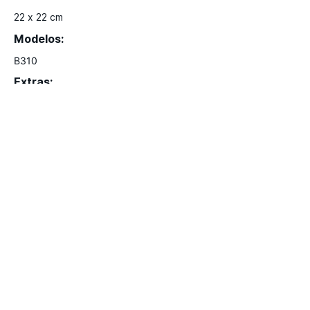
22 x 22 cm
Modelos:
B310
Extras:
Incluye base
hola@lumina.me
Lúmina
+52 55 8942 7222