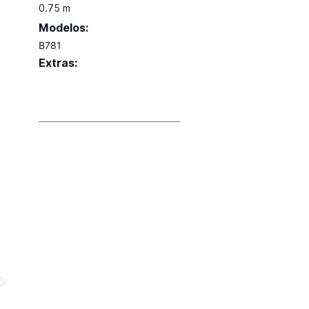
0.75 m
Modelos:
B781
Extras: