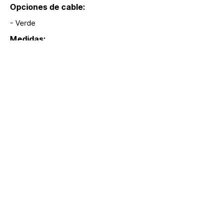
Opciones de cable:
- Verde
Medidas:
3.5 m
Modelos:
S03, S04
Extras:
hola@lumina.me
Lúmina
+52 55 8942 7222
Nuestra oficina