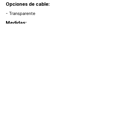
Opciones de cable:
- Transparente
Medidas:
3 m
Modelos:
S76
Extras:
hola@lumina.me
Lúmina
+52 55 8942 7222
Nuestra oficina