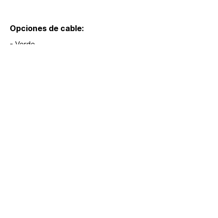
Opciones de cable:
- Verde
Medidas:
Modelos:
S418
Extras:
hola@lumina.me
Lúmina
+52 55 8942 7222
Nuestra oficina