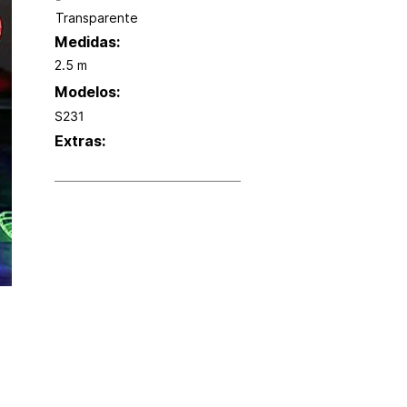
-
Transparente
Medidas:
2.5 m
Modelos:
S231
Extras: