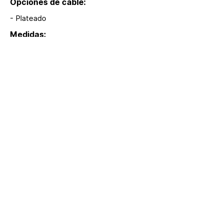
Opciones de cable:
- Plateado
Medidas:
2 m
Modelos:
S577
Extras:
Incluye baterías
hola@lumina.me
Lúmina
+52 55 8942 7222
Nuestra oficina