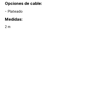
Opciones de cable:
- Plateado
Medidas:
2 m
Modelos:
F812, F812A
Extras:
Incluye temporizador
Serie que se alimenta con baterias 2AA 
incluidas, cable flexible, encendido y 
apagado automático.
hola@lumina.me
Lúmina
+52 55 8942 7222