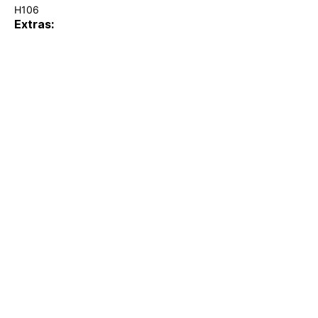
H106
Extras:
hola@lumina.me
Lúmina
+52 55 8942 7222
Nuestra oficina