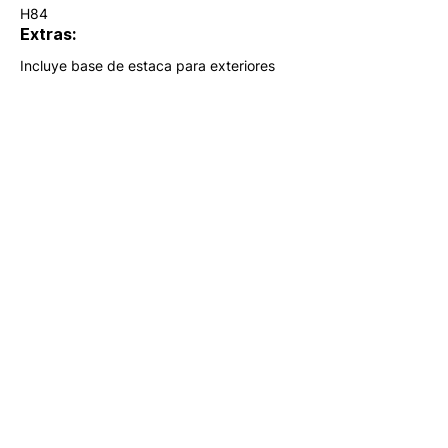
H84
Extras:
Incluye base de estaca para exteriores
Set de estacas iluminadas, tecnología 
LED, base negra.
hola@lumina.me
Lúmina
+52 55 8942 7222
Nuestra oficina