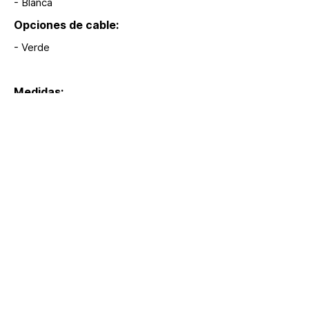
- Blanca
Opciones de cable:
- Verde
Medidas:
Modelos:
X128, X129, X130
Extras:
Regresar
hola@lumina.me
Lúmina
+52 55 8942 7222