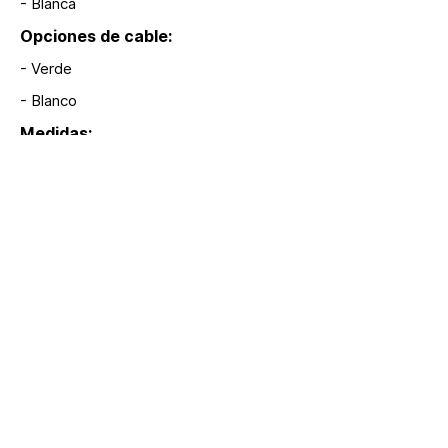
- Blanca
Opciones de cable:
- Verde
- Blanco
Medidas:
3.45 m
Modelos:
F188, F189, F190
Extras:
- Incluye focos y fusibles de repuesto.
Regresar
hola@lumina.me
Lúmina
+52 55 8942 7222