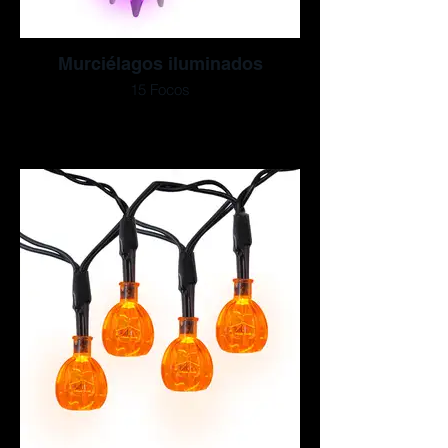
Murciélagos iluminados
15 Focos