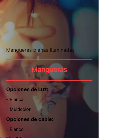
Mangueras planas iluminadas
Mangueras
Opciones de Luz:
- Blanca
- Multicolor
Opciones de cable:
- Blanco