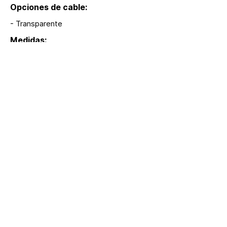
Opciones de cable:
- Transparente
Medidas:
3 m
Modelos:
S76
Extras:
hola@lumina.me
Lúmina
+52 55 8942 7222
Headquarters