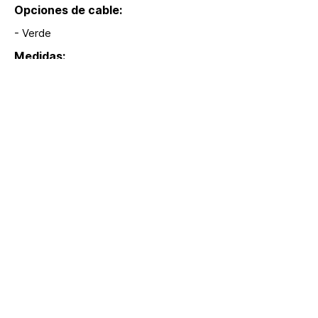
Opciones de cable:
- Verde
Medidas:
3.5 m
Modelos:
S45, S46
Extras:
hola@lumina.me
Lúmina
+52 55 8942 7222
Headquarters