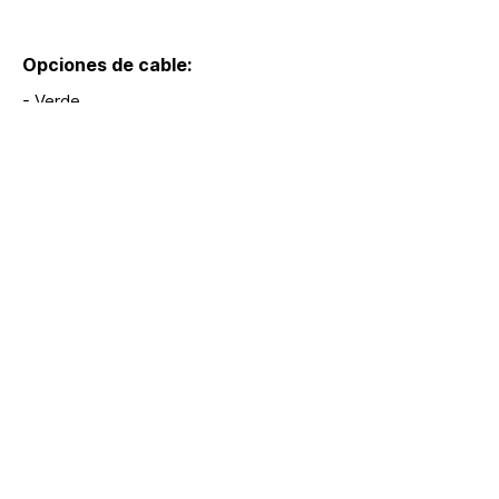
Opciones de cable:
- Verde
Medidas:
Modelos:
S374, S366, S366M
Extras:
hola@lumina.me
Lúmina
+52 55 8942 7222
Headquarters