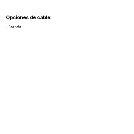
Opciones de cable:
- Verde
Medidas:
Modelos:
S418
Extras:
hola@lumina.me
Lúmina
+52 55 8942 7222
Headquarters