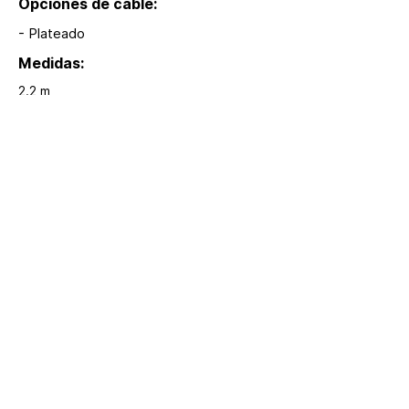
Opciones de cable:
- Plateado
Medidas:
2.2 m
Modelos:
S516
Extras:
Baterías incluidas
Serie que se alimenta con baterias 2AA 
incluidas, cable flexible, encendido y 
apagado automático.
hola@lumina.me
Lúmina
+52 55 8942 7222
Headquarters