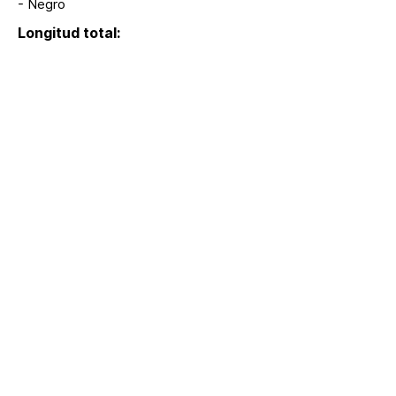
- Negro
Longitud total:
Modelos:
Extras:
Regresar
hola@lumina.me
Lúmina
+52 55 8942 7222
Headquarters
© Lúmina |
Notice of Privacy