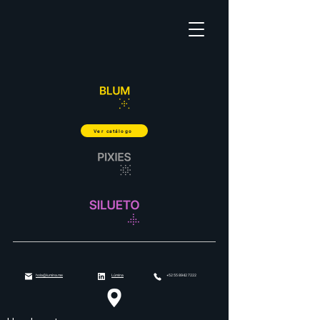
Ver catálogo
hola@lumina.me
Lúmina
+52 55 8942 7222